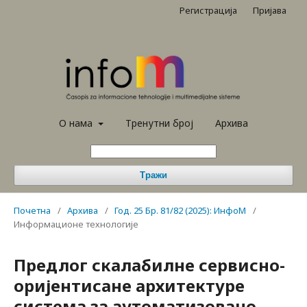
Регистрација
Пријава
О нама
Тренутни број
Архива
Тражи
Почетна
/
Архива
/
Год. 25 Бр. 81/82 (2025): ИнфоМ
/
Информационе технологије
Предлог скалабилне сервисно-
оријентисане архитектуре
система за аутоматизовано