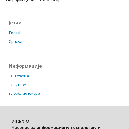
Језик
English
Cрпски
Информације
За читаоце
За ауторе
За библиотекаре
ИНФО М
Часопис за информациону технологију и