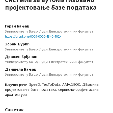
пројектовање базе података
Горан Бањац
Универзитет у Бањој Луци, Електротехнички факултет
https://orcid.org/0009-0000-4340-402X
Зоран Ђурић
Универзитет у Бањој Луци, Електротехнички факултет
Дражен Брђанин
Универзитет у Бањој Луци, Електротехнички факултет
Данијела Бањац
Универзитет у Бањој Луци, Електротехнички факултет
SpeeD, TexToData, АМАДЕОС, ДВомниа,
Кључне речи:
пројектовање базе података, сервисно-оријентисана
архитектура
Сажетак