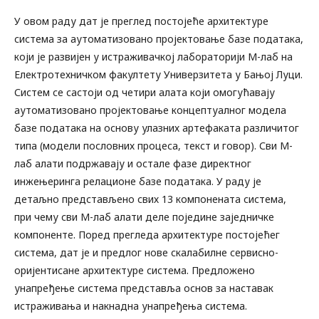
У овом раду дат је преглед постојеће архитектуре
система за аутоматизовано пројектовање базе података,
који је развијен у истраживачкој лабораторији М-лаб на
Електротехничком факултету Универзитета у Бањој Луци.
Систем се састоји од четири алата који омогућавају
аутоматизовано пројектовање концептуалног модела
базе података на основу улазних артефаката различитог
типа (модели пословних процеса, текст и говор). Сви М-
лаб алати подржавају и остале фазе директног
инжењеринга релационе базе података. У раду је
детаљно представљено свих 13 компонената система,
при чему сви М-лаб алати деле поједине заједничке
компоненте. Поред прегледа архитектуре постојећег
система, дат је и предлог нове скалабилне сервисно-
оријентисане архитектуре система. Предложено
унапређење система представља основ за наставак
истраживања и накнадна унапређења система.