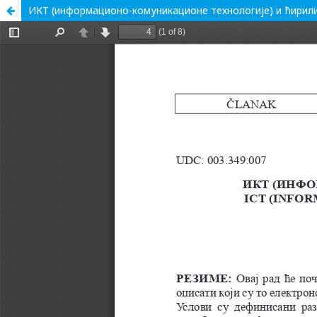
ИКТ (информационо-комуникационе технологије) и ћирил