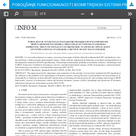
POBOLJŠANJE FUNKCIONALNOSTI BIOMETRIJSKIH SISTEMA PRIMENOM MEĐUNARODNIH STANDARDA: PREGLED KLJUČNIH ISO STANDARDA