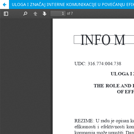
ULOGA I ZNAČAJ INTERNE KOMUNIKACIJE U POVEĆANJU EFI